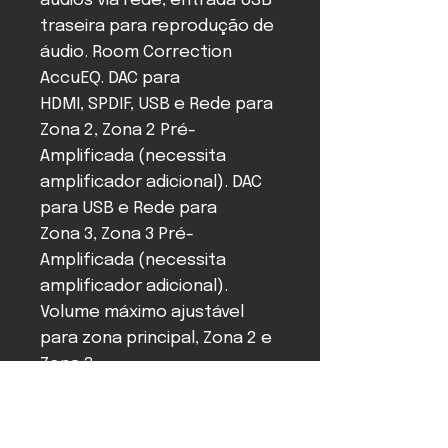
áudios via rede, entrada USB
traseira para reprodução de
áudio. Room Correction
AccuEQ. DAC para
HDMI, SPDIF, USB e Rede para
Zona 2, Zona 2 Pré-
Amplificada (necessita
amplificador adicional). DAC
para USB e Rede para
Zona 3, Zona 3 Pré-
Amplificada (necessita
amplificador adicional).
Volume máximo ajustável
para zona principal, Zona 2 e
Zona 3.
Entrada de Phono MM para
toca-discos. Portas
Bidirecionais RS 232 e