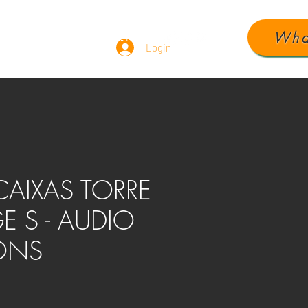
Wha
ÁUDIO
DEPOIMENTOS
Login
CAIXAS TORRE
E S - AUDIO
ONS