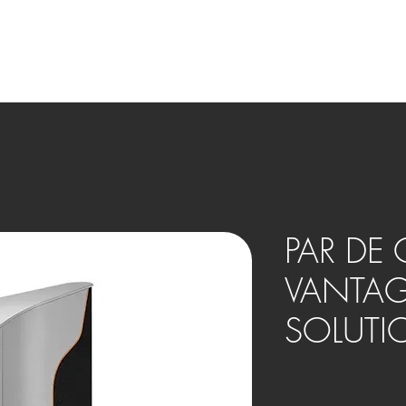
OVOS
BENEFÍCIOS
HOME THEATER
SMART HOME
PAR DE 
VANTAG
SOLUTI