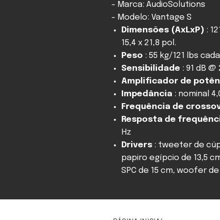
- Marca: AudioSolutions
- Modelo: Vantage S
Dimensões (AxLxP)
: 1
15,4 x 21,8 pol.
Peso
: 55 kg/121 lbs cada
Sensibilidade
: 91 dB @ 
Amplificador de potê
Impedância
: nominal 4
Frequência de crosso
Resposta de frequênci
Hz
Drivers
: tweeter de cúp
papiro egípcio de 13,5 cm
SPC de 15 cm, woofer de