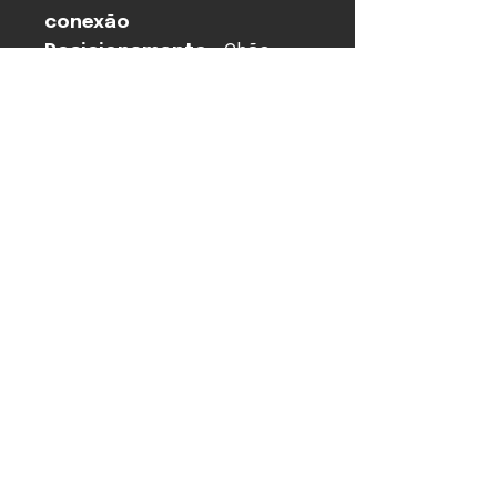
conexão
Posicionamento
Chão
recomendado
Distância
20 - 80
recomendada da
parede [cm]
Dimensões com
1015x200x
base (AxLxP)
340
[mm]
Peso [kg]
14.8
Compre pelo WhatsApp
PÁGINA INICIAL