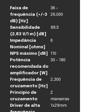
Faixa de
36 -
frequência (+/-3
26,000
dB) [Hz]
Sensibilidade
88.5
(2,83 V/1 m) [dB]
Impedância
6
Nominal [ohms]
NPS máximo [dB]
110
Potência
30 - 180
recomendada do
amplificador [W]
Frequência de
2,300
cruzamento [Hz]
Princípio de
2
cruzamento
maneiras
Driver de alta
1x29mm