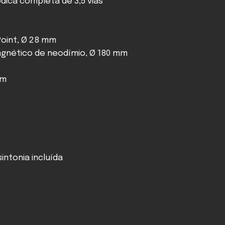
ódica completa de 3,5 vias
Point, Ø 28 mm
gnético de neodímio, Ø 180 mm
mm
sintonia incluída