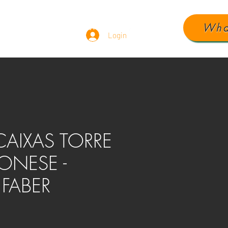
Wha
ÁUDIO
DEPOIMENTOS
Login
CAIXAS TORRE
ONESE -
FABER