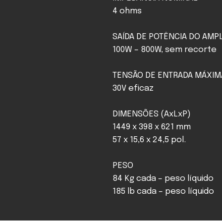
4 ohms
SAÍDA DE POTÊNCIA DO AMP
100W – 800W, sem recorte
TENSÃO DE ENTRADA MÁXIMA
30V eficaz
DIMENSÕES (AxLxP)
1449 x 398 x 621 mm
57 x 15,6 x 24,5 pol.
PESO
84 Kg cada – peso líquido
185 lb cada – peso líquido