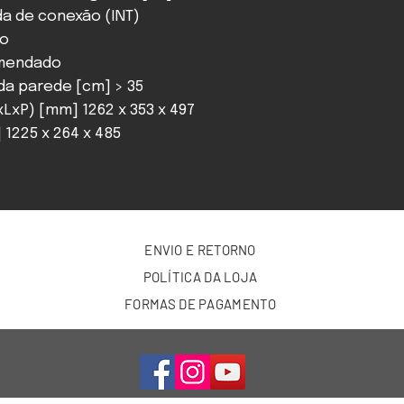
da de conexão (INT)
ão
omendado
da parede [cm] > 35
xP) [mm] 1262 x 353 x 497
1225 x 264 x 485
ENVIO E RETORNO
POLÍTICA DA LOJA
FORMAS DE PAGAMENTO