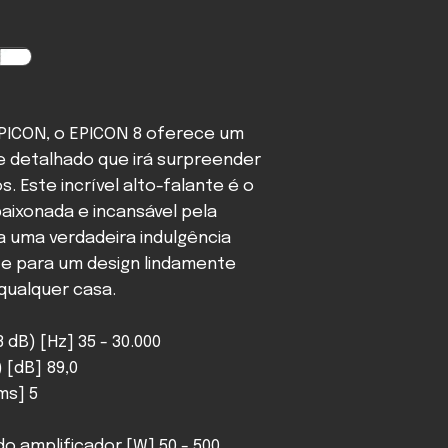
EPICON, o EPICON 8 oferece um
 detalhado que irá surpreender
s. Este incrível alto-falante é o
aixonada e incansável pela
a uma verdadeira indulgência
e para um design lindamente
 qualquer casa.
 dB) [Hz] 35 - 30.000
) [dB] 89,0
ms] 5
 amplificador [W] 50 - 500