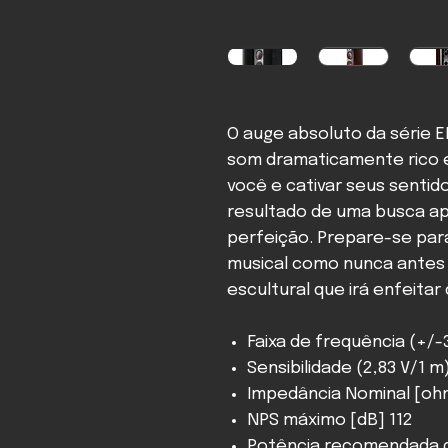
O auge absoluto da série 
som dramaticamente rico e
você e cativar seus sentido
resultado de uma busca ap
perfeição. Prepare-se par
musical como nunca antes 
escultural que irá enfeitar
Faixa de frequência (+/-3
Sensibilidade (2,83 V/1 m
Impedância Nominal [oh
NPS máximo [dB] 112
Potência recomendada do