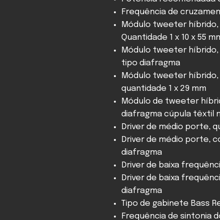
Frequência de cruzament
Módulo tweeter híbrido, 
Quantidade 1 x 10 x 55 m
Módulo tweeter híbrido, f
tipo diafragma
Módulo tweeter híbrido, 
quantidade 1 x 29 mm
Módulo de tweeter híbrid
diafragma cúpula têxtil 
Driver de médio porte, q
Driver de médio porte, c
diafragma
Driver de baixa frequênci
Driver de baixa frequênc
diafragma
Tipo de gabinete Bass R
Frequência de sintonia d