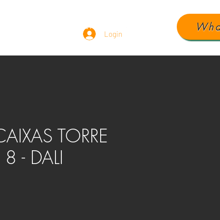
Wha
ÁUDIO
DEPOIMENTOS
Login
CAIXAS TORRE
8 - DALI