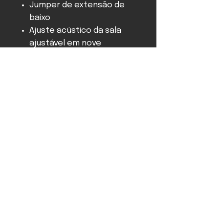
Jumper de extensão de
baixo
Ajuste acústico da sala
ajustável em nove
direções
Picos ajustáveis ​​em altura
Suporte pequeno, pé
grande opcionalmente
disponível
Especificações Gerais
Marca: Gauder Akustiks
- Modelo: DARC 80
Construç
Alto-falante de
ão
chão de 2½ vias
com equipamento