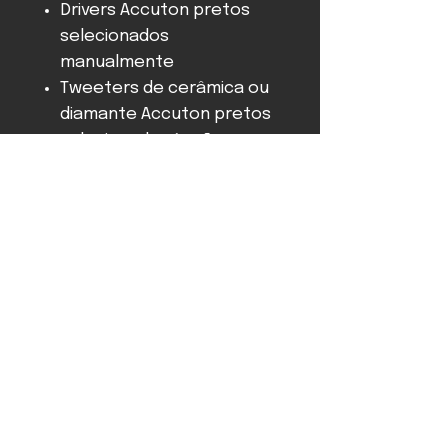
Drivers Accuton pretos
selecionados
manualmente
Tweeters de cerâmica ou
diamante Accuton pretos
selecionados à mão
WBT 0708 Postes de
ligação NextGen
Fiação interna Clearwater
Jumper de extensão de
baixo
Ajuste acústico da sala
ajustável em nove
direções
Picos ajustáveis ​​em altura
Pé Grande como padrão