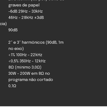
graves de papel
-6dB 29Hz - 33kHz
46Hz - 28kHz ±3dB
cia)
90dB
2º e 3º harmônicos (90dB, 1m
no eixo)
<1% 100Hz - 22kHz
<0,5% 350Hz - 12kHz
8Ω (mínimo 3,0Ω)
30W - 200W em 8Ω no
programa não cortado
0,1Ω