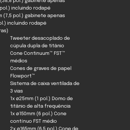
 (38,8 pol.) gabinete apenas
pol.) incluindo rodapé
m (7,5 pol.) gabinete apenas
l.) incluindo rodapé
bras)
Tweeter desacoplado de
cúpula dupla de titânio
Cone Continuum™ FST™
médios
Cones de graves de papel
Flowport™
Sistema de caixa ventilada de
3 vias
1x ø25mm (1 pol.) Domo de
titânio de alta frequência
1x ø150mm (6 pol.) Cone
contínuo FST médio
2x ø165mm (6,5 pol.) Cone de