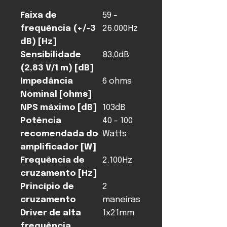
Faixa de
59 -
frequência (+/-3
26.000Hz
dB) [Hz]
Sensibilidade
83,0dB
(2,83 V/1 m) [dB]
Impedância
6 ohms
Nominal [ohms]
NPS máximo [dB]
103dB
Potência
40 - 100
recomendada do
Watts
amplificador [W]
Frequência de
2.100Hz
cruzamento [Hz]
Princípio de
2
cruzamento
maneiras
Driver de alta
1x21mm
frequência,