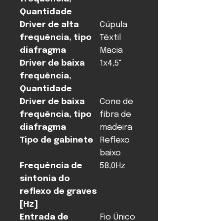
Quantidade
Driver de alta
Cúpula
frequência, tipo
Têxtil
diafragma
Macia
Driver de baixa
1x4,5"
frequência,
Quantidade
Driver de baixa
Cone de
frequência, tipo
fibra de
diafragma
madeira
Tipo de gabinete
Reflexo
baixo
Frequência de
58,0Hz
sintonia do
reflexo de graves
[Hz]
Entrada de
Fio Único