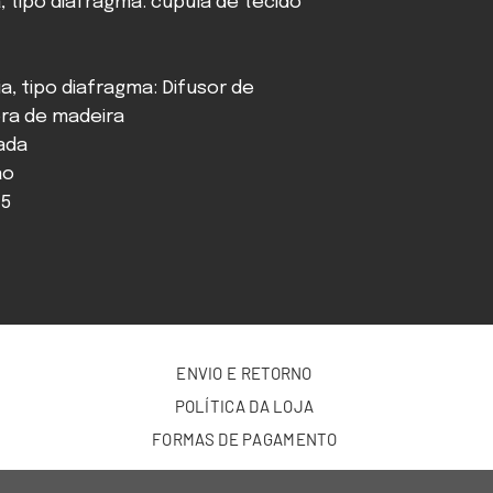
a, tipo diafragma: cúpula de tecido
a, tipo diafragma: Difusor de
bra de madeira
hada
ão
45
ENVIO E RETORNO
POLÍTICA DA LOJA
FORMAS DE PAGAMENTO