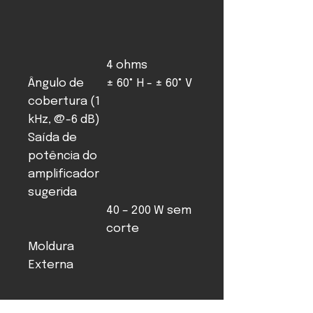
4 ohms
Ângulo de
± 60° H - ± 60° V
cobertura (1
kHz, @-6 dB)
Saída de
potência do
amplificador
sugerida
40 – 200 W sem
corte
Moldura
Externa