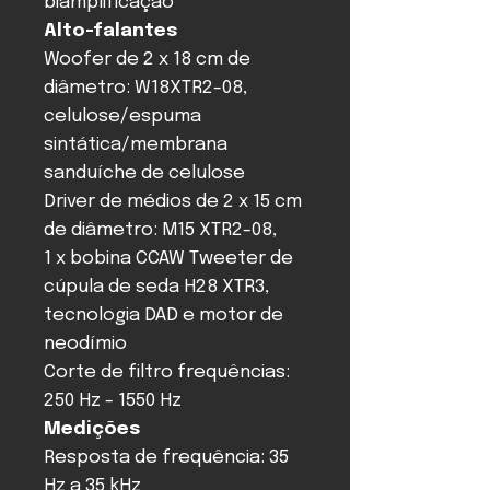
biamplificação
Alto-falantes
Woofer de 2 x 18 cm de
diâmetro: W18XTR2-08,
celulose/espuma
sintática/membrana
sanduíche de celulose
Driver de médios de 2 x 15 cm
de diâmetro: M15 XTR2-08,
1 x bobina CCAW Tweeter de
cúpula de seda H28 XTR3,
tecnologia DAD e motor de
neodímio
Corte de filtro frequências:
250 Hz - 1550 Hz
Medições
Resposta de frequência: 35
Hz a 35 kHz