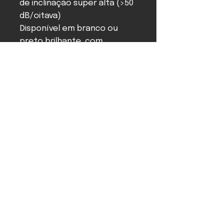
de inclinação super alta (>50
dB/oitava)
Disponível em branco ou
preto brilhante, com
nervuras em preto, branco,
prateado ou dourado
Compre pelo WhatsApp
PÁGINA INICIAL
BENEFÍCIOS
DEPOIMENTOS
ENVIO E RETORNO
POLÍTICA DA LOJA