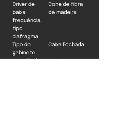
Driver de
Cone de fibra
baixa
de madeira
frequência,
tipo
diafragma
Tipo de
Caixa Fechada
gabinete
Entrada de
Fio Único
conexão
Blindagem
Não
Magnética
Posicionamen
Central /
to
Soundbar
recomendado
na parede
Dimensões
385 x 157 x 117
com base (A x
L x P) [mm]