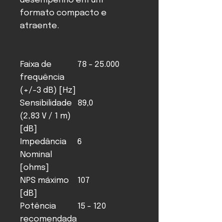
desempenho em um
formato compacto e
atraente.
Faixa de
78 - 25.000
frequência
(+/-3 dB) [Hz]
Sensibilidade
89,0
(2,83 V / 1 m)
[dB]
Impedância
6
Nominal
[ohms]
NPS máximo
107
[dB]
Potência
15 - 120
recomendada