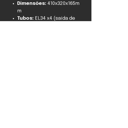
Dimensões:
410x320x165m
m
Tubos:
EL34 x4 (saída de
potência), ECC83/6n2p x2
(pré-amplificador e
drivers)
Tipo de ajuste de
polarização:
automático
Equipamento
opcional:
controle
remoto, entrada HT (pré-
entrada), gaiola de tubo
Compre pelo WhatsApp