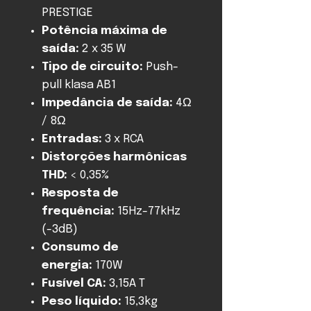
PRESTIGE
Potência máxima de
saída:
2 x 35 W
Tipo de circuito:
Push-
pull klasa AB1
Impedância de saída:
4Ω
/ 8Ω
Entradas:
3 x RCA
Distorções harmônicas
THD:
< 0,35%
Resposta de
frequência:
15Hz-77kHz
(-3dB)
Consumo de
energia:
170W
Fusível CA:
3,15A T
Peso líquido:
15,3kg