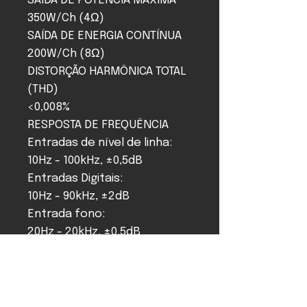
SAÍDA DE POTÊNCIA MÁXIMA
350W/Ch (4Ω)
SAÍDA DE ENERGIA CONTÍNUA
200W/Ch (8Ω)
DISTORÇÃO HARMÔNICA TOTAL
(THD)
<0,008%
RESPOSTA DE FREQUÊNCIA
Entradas de nível de linha:
10Hz - 100kHz, ±0,5dB
Entradas Digitais:
10Hz - 90kHz, ±2dB
Entrada fono:
20Hz - 20kHz, ±0,5dB
RELAÇÃO S/R (IHF "A"
ponderada)
Entradas de nível de linha:
103dB