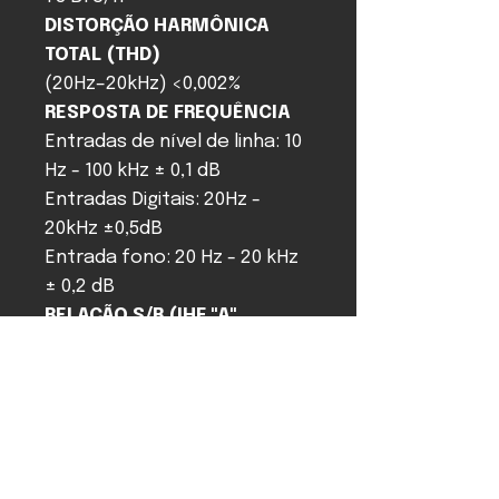
DISTORÇÃO HARMÔNICA
TOTAL (THD)
(20Hz–20kHz) <0,002%
RESPOSTA DE FREQUÊNCIA
Entradas de nível de linha: 10
Hz - 100 kHz ± 0,1 dB
Entradas Digitais: 20Hz -
20kHz ±0,5dB
Entrada fono: 20 Hz - 20 kHz
± 0,2 dB
RELAÇÃO S/R
(IHF "A"
ponderada)
Entradas de nível de linha:
112dB
Entradas Digitais: 108dB
Entrada fono: 80dB