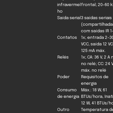
infravermel
frontal; 20-60 
ho
Saída serial
3 saídas seriais
(compartilhada
com saídas IR 1
Contatos
1x; entrada 2-3
VCC, saída 12 V
125 mA máx.
Relés
1x; CA: 36 V, 2 A
no relé; CC: 24 V
máx. no relé
Poder
Requisitos de
energia
Consumo
Máx.: 18 W, 61
de energia
BTUs/hora, Inat
12 W, 41 BTUs/h
Outro
Temperatura d