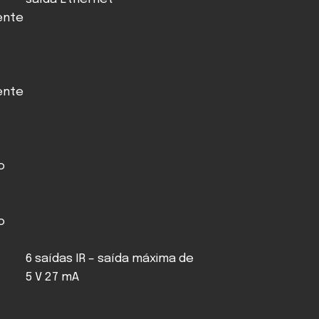
ente
ente
o
o
6 saídas IR – saída máxima de
5 V 27 mA