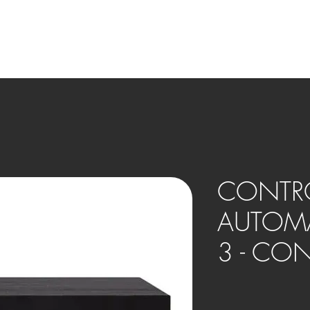
OVOS
BENEFÍCIOS
HOME THEATER
SMART HOME
CONTR
AUTOM
3 - CO