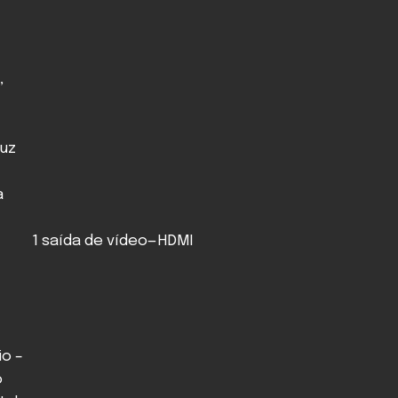
,
uz
a
1 saída de vídeo—HDMI
io –
o