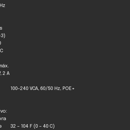
kHz
s
-3)
0
CC
 máx.
, 2 A
100-240 VCA, 60/50 Hz, POE+
ivo:
ora
e
32 – 104 F (0 – 40 C)