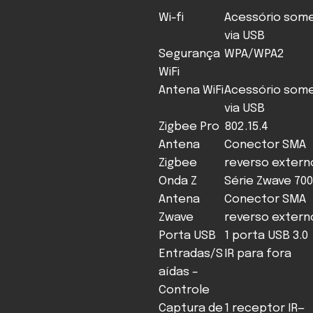
Wi-fi
Acessório som
via USB
Segurança
WPA/WPA2
WiFi
Antena WiFi
Acessório som
via USB
Zigbee Pro
802.15.4
Antena
Conector SMA
Zigbee
reverso extern
Onda Z
Série Zwave 700
Antena
Conector SMA
Zwave
reverso extern
Porta USB
1 porta USB 3.0
Entradas/S
IR para fora
aídas –
Controle
Captura de
1 receptor IR—