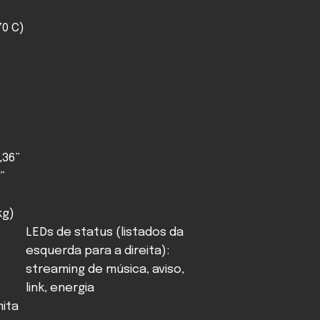
70 C)
,36”
”
kg)
LEDs de status (listados da
esquerda para a direita):
streaming de música, aviso,
link, energia
mita