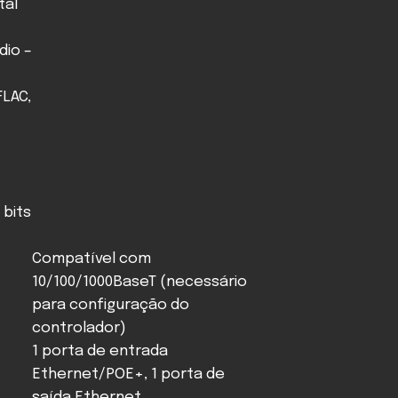
tal
dio –
FLAC,
 bits
Compatível com
10/100/1000BaseT (necessário
para configuração do
controlador)
1 porta de entrada
Ethernet/POE+, 1 porta de
saída Ethernet