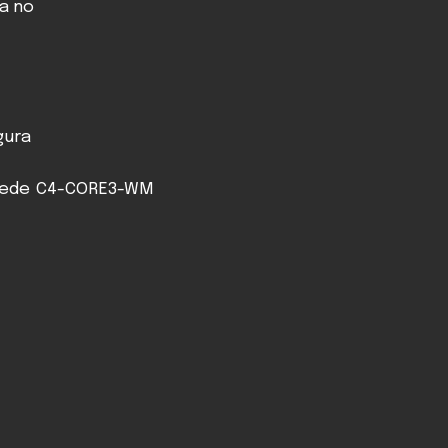
ia no
gura
rede
C4-CORE3-WM