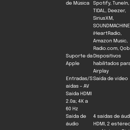
de Música
Spotify, TuneIn,
TIDAL, Deezer,
SiriusXM,
SOUNDMACHINE
iHeartRadio,
Amazon Music,
Radio.com, Qob
Suporte da
Dispositivos
Apple
habilitados par
Airplay
Entradas/S
Saída de vídeo
aídas – AV
Saída HDMI
2.0a; 4K a
60 Hz
Saída de
4 saídas de áud
áudio
HDMI, 2 estére