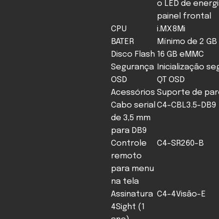
o LED de energ
painel frontal
CPU
i.MX8Mi
BATER
Mínimo de 2 GB
Disco Flash
16 GB eMMC
Segurança
Inicialização se
OSD
QT OSD
Acessórios
Suporte de pa
Cabo serial
C4-CBL3.5-DB9
de 3,5 mm
para DB9
Controle
C4-SR260-B
remoto
para menu
na tela
Assinatura
C4-4Visão-E
4Sight (1