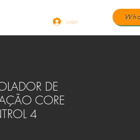
Wha
ÁUDIO
DEPOIMENTOS
Login
OLADOR DE
AÇÃO CORE
NTROL 4