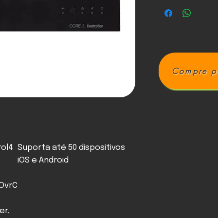
Compre p
rol4
Suporta até 50 dispositivos
iOS e Android
 OvrC
er,